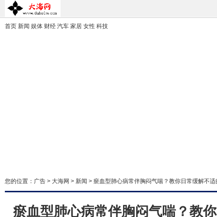
首页
新闻
娱体
财经
汽车
家居
女性
科技
您的位置：
广告
>
大海网
>
新闻
> 瘀血型肺心病常伴胸闷气喘？教你日常缓解不适
瘀血型肺心病常伴胸闷气喘？教你