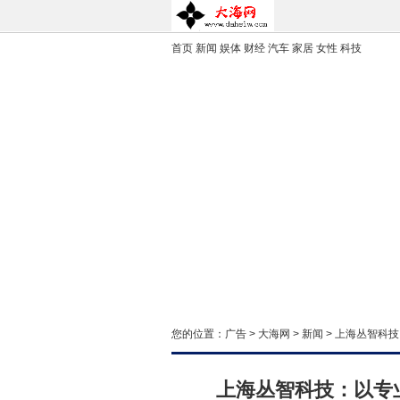
首页
新闻
娱体
财经
汽车
家居
女性
科技
您的位置：
广告
>
大海网
>
新闻
> 上海丛智科
上海丛智科技：以专