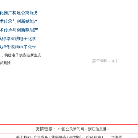
景化推广构建公寓服务
技术传承与创新赋能产
技术传承与创新赋能产
 飘得华深耕电子化学
 飘得华深耕电子化学
核，构建电子供应链新生态
[责任编辑：无 ]
员删除
友情链接：
-
-
中国公关新闻网
浙江信息港
关于我们
|
广告业务
|
我要投稿
|
法律顾问
|
投稿信箱
|
大海网