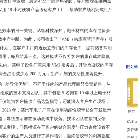
备厂商因订单激增，急需补充一批导热凝胶，客户经理在接到需
用 18 小时便将产品送达客户工厂，帮助客户顺利完成生产
链效率的另一关键。丛智科技深知，电子材料的库存过多会
生产中断。为此，公司推出了 “VMI（供应商管理库存）服
产计划，在客户工厂附近设立专门的库存仓库，提前储备常用
领用，每月结算一次。这种模式不仅将客户的库存成本降低
小时以内。某电子设备厂商采用 VMI 服务后，其导热凝胶的库存
图文展
天，资金占用减少近 200 万元，生产计划的灵活性显著提升。
 “差异化优势”。不同于传统的产品代理商只负责销售，丛
组成的技术支持团队，其中包括 5 名拥有 10 年以上电子材
不仅能为客户提供产品选型指导，还能深入客户生产现场，
2023 年，某汽车电子厂商在使用功能性胶带贴合车载显示
癌症
题，导致显示屏在振动测试中脱落。技术团队在接到反馈
·
亿固 
测试发现，问题根源在于客户的贴合温度与压力参数设置不
·
责任铸
为客户的生产人员进行了操作培训，最终使胶带的剥离强度
·
年轻人