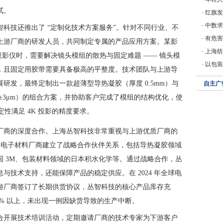
试。
·
红旗发
·
中数求
科技还推出了 “定制化技术方案服务”。针对不同行业、不
·
有危害
上游厂商的研发人员，共同制定专属的产品应用方案。某影
·
上海纺
清投影仪时，需要解决镜头模组的散热与固定难题 —— 镜头模
·
以包装
，且固定用胶带需要具备极高的平整度。技术团队与上游导
研发，最终定制出一款超薄型导热凝胶（厚度 0.5mm）与
自主广
±3μm）的组合方案，并协助客户完成了模组的结构优化，使
定性满足 4K 投影的精度要求。
厂商的深度合作。上海丛智科技非常重视与上游优质厂商的
知名电子材料厂商建立了战略合作伙伴关系，包括导热凝胶领域
 3M、包装材料领域的日本积水化学等。通过战略合作，丛
与技术支持，还能保障产品的稳定供应。在 2024 年全球电
游厂商签订了长期供货协议，丛智科技的核心产品库存充
9% 以上，未出现一例因缺货导致的生产中断。
合开展技术培训活动，定期邀请厂商的技术专家为下游客户