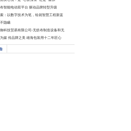
布智能电动双平台 驱动品牌转型升级
索：以数字技术为笔，绘就智慧工程新蓝
不隐瞒
御科技贸易有限公司-无纺布制造设备和无
为媒 传品牌之美 雄海包装用十二年匠心
告