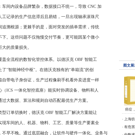
车间内设备品牌繁杂，数据接口不统一，导致 CNC 加
人工记录的生产信息滞后且易错，一旦出现轴承滚珠尺
间追溯根源；更棘手的是，面对突发的插单需求，传统
不下。这些问题不仅拖慢交付节奏，更可能因某个微小
巨大的质量损失。
盖全流程的数智化管控体系。以德沃克 OBF 智能工
图文展
了"智能神经中枢"。在德沃克独有的“单箱流”的创
箱自带电子身份证，生产过程像刷手机看外卖进度一样
（ICS 一体化智控底座）能实时协调设备、物料和人
通过大数据、算法和规则自动匹配最优生产方案。
癌症
型订单切换时，德沃克 OBF 智能工厂解决方案能让
·
上海纺
实现车间的人、机器、物料、工艺、质量等生产要素全
·
有危害
，不早不晚。通过底层融合，让软件与硬件一体化、业务与
·
中数求