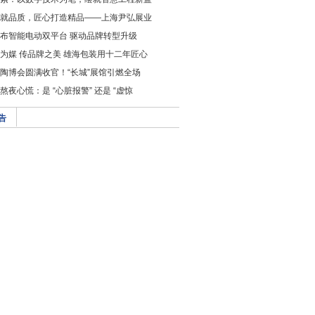
就品质，匠心打造精品——上海尹弘展业
布智能电动双平台 驱动品牌转型升级
为媒 传品牌之美 雄海包装用十二年匠心
x 陶博会圆满收官！“长城”展馆引燃全场
熬夜心慌：是 “心脏报警” 还是 “虚惊
告