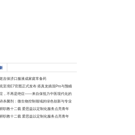
新
老吉保济口服液成家庭常备药
克至境E7官图正式发布 搭真龙插混Pro与预瞄
症，不再是绝症——来自保抵力中医现代化的
诗杀菌剂：微生物控制领域的绿色创新与专业
耕职教十二载 爱思益以定制化服务点亮青年
耕职教十二载 爱思益以定制化服务点亮青年