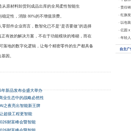
造从原材料卸货到成品出库的全局柔性智能生
·
责任铸
·
红旗发
稳定性，消除 80%的不增值浪费。
·
以包装
人零部件企业而言，数智化已不是“是否要做”的选择
·
亿固 
。真正有效的解决方案，不在于功能模块的堆砌，而在
·
年轻人
转化为可落地的数字化逻辑，让每个精密零件的生产都具备
自主广
造基因。
26年新品发布会盛大举办
商业生态中的战略必然性
奇瑞AI之夜亮出智能新王牌
术让超级工程更智能
2026财富峰会暨智能
2026财富峰会暨智能