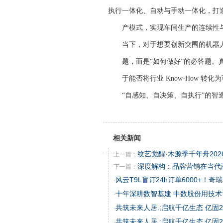
执行一体化、自动与手动一体化，打
产模式，实现车间生产的连续性与
当下，对于想要创新突围的机器
题，而是“如何做好”的必答题
于能否将行业 Know-How 
“自感知、自决策、自执行”的智
相关新闻
纹艺觉醒·木源季千年舟20
上一篇：
深度解构：品牌营销在当代
下一篇：
风云T9L盲订24h订单6000+！
·
十年深耕数智基建 中数股份用技
·
共筑未来人居.;启航千亿生态 亿固
·
共筑未来人居.;启航千亿生态 亿固
·