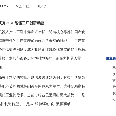
9 17:59
来源：未知
可分享
克 OBF 智能工厂创新赋能
机器人产业正迎来爆发式增长。随着核心零部件国产化
精密部件的生产管理却面临前所未有的挑战——工艺复
协同低效等问题，成为制约企业规模化发展的隐形瓶颈。
连接计划层与设备层的“中枢神经”，正在为机器人零
频道最
面。
王
别
场关于精度的较量。以谐波减速器为例，其柔性薄壁齿
癌
装配环节的间隙控制甚至以纳米为单位。这种高精密特
天
深
现代工业的需求。当前，行业已呈现出两大趋势：一是
深
柔性制造转型，二是从“经验驱动”向“数据驱动”