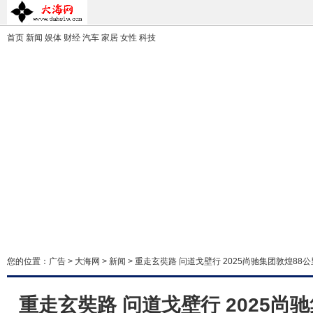
首页
新闻
娱体
财经
汽车
家居
女性
科技
您的位置：
广告
>
大海网
>
新闻
> 重走玄奘路 问道戈壁行 2025尚驰集团敦煌8
重走玄奘路 问道戈壁行 2025尚