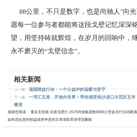
88公里，不只是数字，也是尚驰人"向
愿每一位参与者都能将这段戈壁记忆深深
望，用坚持铸就辉煌，在岁月的回响中，
永不磨灭的“戈壁信念”。
相关新闻
顶固睛益行动：一个公益IP的温暖与坚守
上一篇：
一湾汇五港，开放向世界！带你感受南沙进口示范区五年
下一篇：
蝶变
感谢您阅读： 重走玄奘路 问道戈壁行 2025尚驰集团敦煌88公里徒步行活动圆
如有违反您的权益或有争意的文章请联系管理员删除